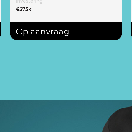
investering
€275k
Op aanvraag