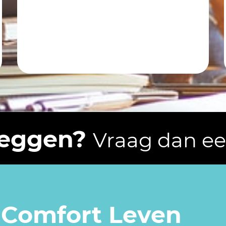
eleggen?
Vraag dan ee
 Comfort Leven